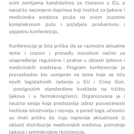
svim zemljama kandidatima za članstvo u EU, a
naročito neizmjerni doprinos koji Institut za ljekove i
medicinska sredstva pruža na ovom izuzetno
kompleksnom putu i poželjela produktivnu i
uspješnu konferenciju.
Konferencija je bila prilika da se razmotre aktuelne
teme i izazovi i pronađu inovativni načini za
unapređenje regulative i prakse u oblasti ljekova i
medicinskih sredstava. Program konferencije je
prevashodno bio usmjeren na teme koje se tiču
novih legislativnih rješenja u EU i Crnoj Gori,
postignutim standardima kvaliteta na tržištu
ljekova i u farmakovigilanci. Organizovana je i
naučna sesija koja predstavlja odraz posvećenosti
Instituta istraživanju i razvoju, a pored toga, učesnici
su imali priliku da čuju najnovije aktuelnosti iz
oblasti distribucije medicinskih sredstva, potrošnje
ljekova i antimikrobne rezistencije.