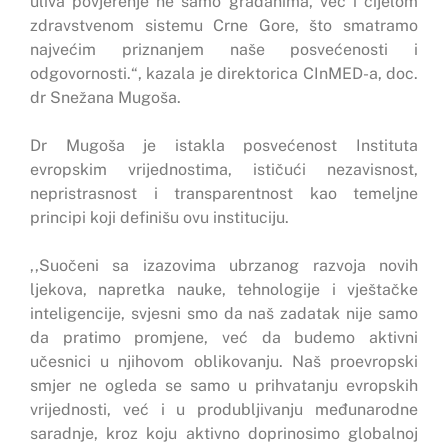
uliva povjerenje ne samo građanima, već i cijelom
zdravstvenom sistemu Crne Gore, što smatramo
najvećim priznanjem naše posvećenosti i
odgovornosti.“, kazala je direktorica CInMED-a, doc.
dr Snežana Mugoša.
Dr Mugoša je istakla posvećenost Instituta
evropskim vrijednostima, ističući nezavisnost,
nepristrasnost i transparentnost kao temeljne
principi koji definišu ovu instituciju.
,,Suočeni sa izazovima ubrzanog razvoja novih
ljekova, napretka nauke, tehnologije i vještačke
inteligencije, svjesni smo da naš zadatak nije samo
da pratimo promjene, već da budemo aktivni
učesnici u njihovom oblikovanju. Naš proevropski
smjer ne ogleda se samo u prihvatanju evropskih
vrijednosti, već i u produbljivanju međunarodne
saradnje, kroz koju aktivno doprinosimo globalnoj