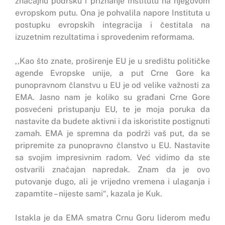
značajnu podršku i priznanje Institutu na njegovom
evropskom putu. Ona je pohvalila napore Instituta u
postupku evropskih integracija i čestitala na
izuzetnim rezultatima i sprovedenim reformama.
,,Kao što znate, proširenje EU je u središtu političke
agende Evropske unije, a put Crne Gore ka
punopravnom članstvu u EU je od velike važnosti za
EMA. Jasno nam je koliko su građani Crne Gore
posvećeni pristupanju EU, te je moja poruka da
nastavite da budete aktivni i da iskoristite postignuti
zamah. EMA je spremna da podrži vaš put, da se
pripremite za punopravno članstvo u EU. Nastavite
sa svojim impresivnim radom. Već vidimo da ste
ostvarili značajan napredak. Znam da je ovo
putovanje dugo, ali je vrijedno vremena i ulaganja i
zapamtite – nijeste sami“, kazala je Kuk.
Istakla je da EMA smatra Crnu Goru liderom među