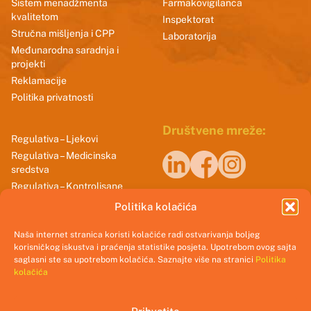
Sistem menadžmenta
Farmakovigilanca
kvalitetom
Inspektorat
Stručna mišljenja i CPP
Laboratorija
Međunarodna saradnja i
projekti
Reklamacije
Politika privatnosti
Društvene mreže:
Regulativa – Ljekovi
Regulativa – Medicinska
sredstva
Regulativa – Kontrolisane
Naši sertifikati
supstance
Politika kolačića
Smjernice dobrih praksi
Naša internet stranica koristi kolačiće radi ostvarivanja boljeg
korisničkog iskustva i praćenja statistike posjeta. Upotrebom ovog sajta
saglasni ste sa upotrebom kolačića. Saznajte više na stranici
Politika
kolačića