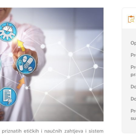
Op
Pr
Pr
pr
Do
Do
Pr
su
iznatih etičkih i naučnih zahtjeva i sistem