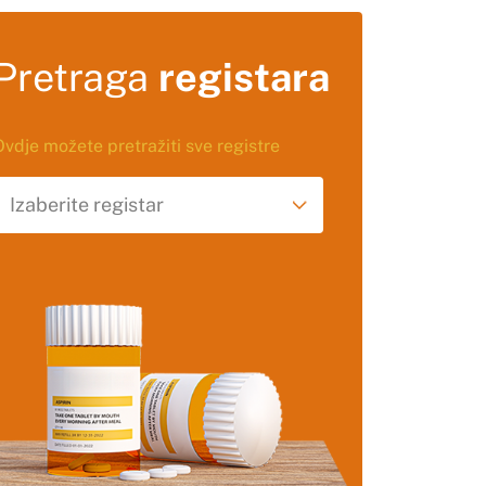
Pretraga
registara
Ovdje možete pretražiti sve registre