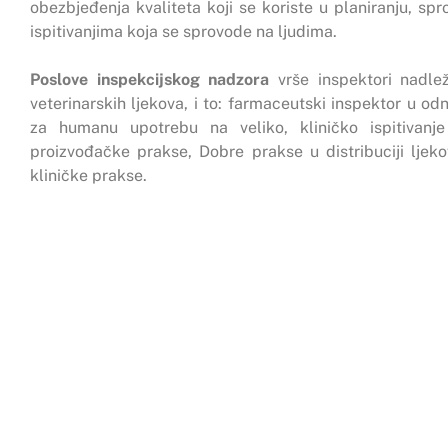
obezbjeđenja kvaliteta koji se koriste u planiranju, spro
ispitivanjima koja se sprovode na ljudima.
Poslove inspekcijskog nadzora
vrše inspektori nadle
veterinarskih ljekova, i to: farmaceutski inspektor u od
za humanu upotrebu na veliko, kliničko ispitivanj
proizvođačke prakse, Dobre prakse u distribuciji ljek
kliničke prakse.