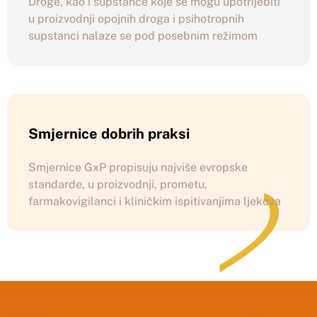
Droge, kao i supstance koje se mogu upotrijebiti
u proizvodnji opojnih droga i psihotropnih
supstanci nalaze se pod posebnim režimom
Smjernice dobrih praksi
Smjernice GxP propisuju najviše evropske
standarde, u proizvodnji, prometu,
farmakovigilanci i kliničkim ispitivanjima ljekova