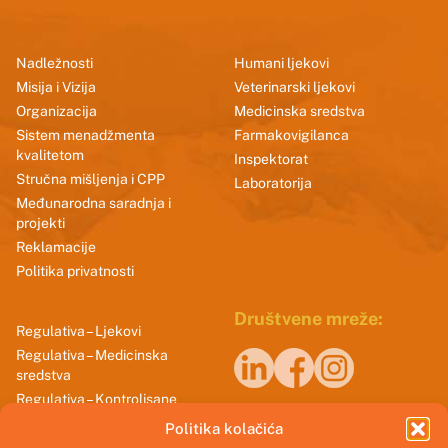
Nadležnosti
Humani ljekovi
Misija i Vizija
Veterinarski ljekovi
Organizacija
Medicinska sredstva
Sistem menadžmenta
Farmakovigilanca
kvalitetom
Inspektorat
Stručna mišljenja i CPP
Laboratorija
Međunarodna saradnja i
projekti
Reklamacije
Politika privatnosti
Društvene mreže:
Regulativa – Ljekovi
Regulativa – Medicinska
sredstva
Regulativa – Kontrolisane
Naši sertifikati
supstance
Politika kolačića
Smjernice dobrih praksi