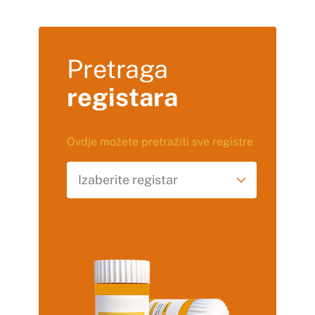
Pretraga
registara
Ovdje možete pretražiti sve registre