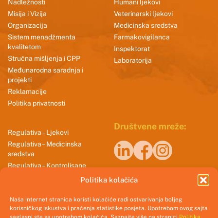
Nadležnosti
Humani ljekovi
Misija i Vizija
Veterinarski ljekovi
Organizacija
Medicinska sredstva
Sistem menadžmenta
Farmakovigilanca
kvalitetom
Inspektorat
Stručna mišljenja i CPP
Laboratorija
Međunarodna saradnja i
projekti
Reklamacije
Politika privatnosti
Društvene mreže:
Regulativa – Ljekovi
Regulativa – Medicinska
sredstva
Regulativa – Kontrolisane
Naši sertifikati
supstance
Politika kolačića
Smjernice dobrih praksi
Naša internet stranica koristi kolačiće radi ostvarivanja boljeg
korisničkog iskustva i praćenja statistike posjeta. Upotrebom ovog sajta
saglasni ste sa upotrebom kolačića. Saznajte više na stranici
Politika