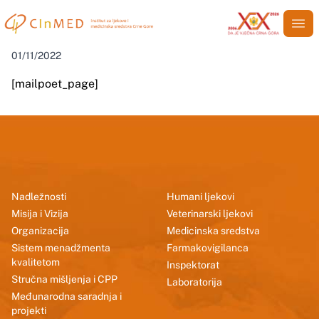
MailPoet Page
01/11/2022
[mailpoet_page]
Nadležnosti
Humani ljekovi
Misija i Vizija
Veterinarski ljekovi
Organizacija
Medicinska sredstva
Sistem menadžmenta
Farmakovigilanca
kvalitetom
Inspektorat
Stručna mišljenja i CPP
Laboratorija
Međunarodna saradnja i
projekti