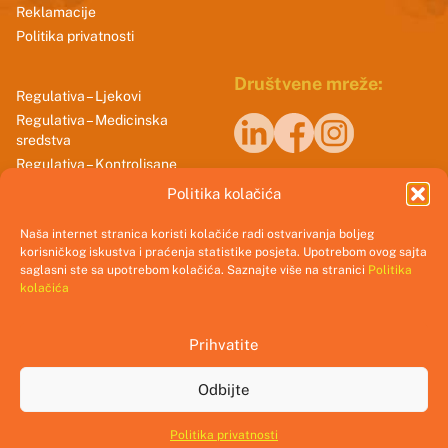
Reklamacije
Politika privatnosti
Društvene mreže:
Regulativa – Ljekovi
Regulativa – Medicinska
sredstva
Regulativa – Kontrolisane
Naši sertifikati
supstance
Politika kolačića
Smjernice dobrih praksi
Naša internet stranica koristi kolačiće radi ostvarivanja boljeg
korisničkog iskustva i praćenja statistike posjeta. Upotrebom ovog sajta
saglasni ste sa upotrebom kolačića. Saznajte više na stranici
Politika
kolačića
Prihvatite
@2025 CInMED.me || All rights reserved.
Odbijte
Crafted with
by
Web Falcon
Politika privatnosti