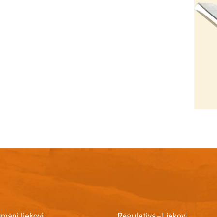
mani ljekovi
Regulativa – Ljekovi