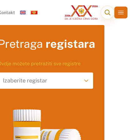
Kontakt
Pretraga
registara
Ovdje možete pretražiti sve registre