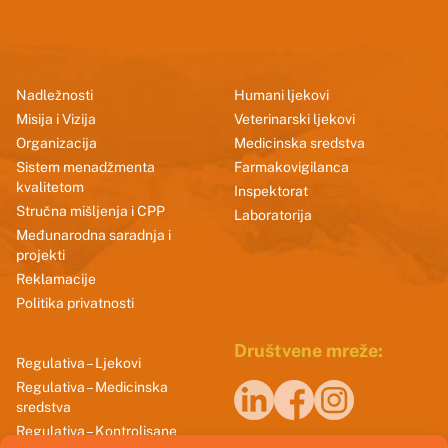
Nadležnosti
Humani ljekovi
Misija i Vizija
Veterinarski ljekovi
Organizacija
Medicinska sredstva
Sistem menadžmenta
Farmakovigilanca
kvalitetom
Inspektorat
Stručna mišljenja i CPP
Laboratorija
Međunarodna saradnja i
projekti
Reklamacije
Politika privatnosti
Društvene mreže:
Regulativa – Ljekovi
Regulativa – Medicinska
sredstva
Regulativa – Kontrolisane
Naši sertifikati