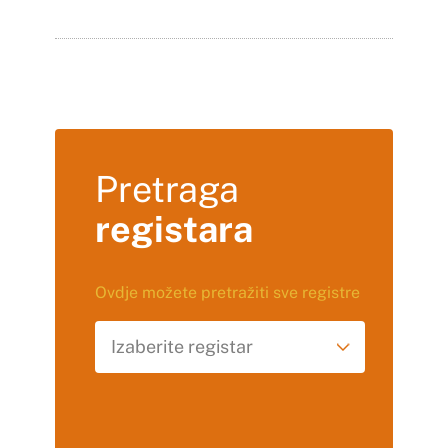
Pretraga
registara
Ovdje možete pretražiti sve registre