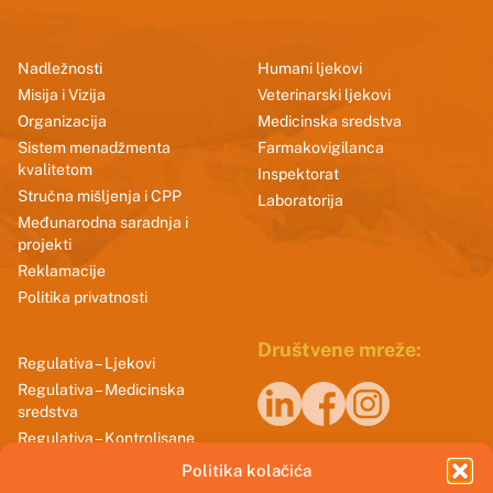
Nadležnosti
Humani ljekovi
Misija i Vizija
Veterinarski ljekovi
Organizacija
Medicinska sredstva
Sistem menadžmenta
Farmakovigilanca
kvalitetom
Inspektorat
Stručna mišljenja i CPP
Laboratorija
Međunarodna saradnja i
projekti
Reklamacije
Politika privatnosti
Društvene mreže:
Regulativa – Ljekovi
Regulativa – Medicinska
sredstva
Regulativa – Kontrolisane
Naši sertifikati
supstance
Politika kolačića
Smjernice dobrih praksi