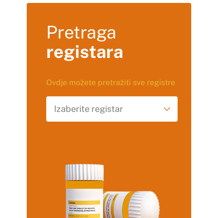
Pretraga
registara
Ovdje možete pretražiti sve registre