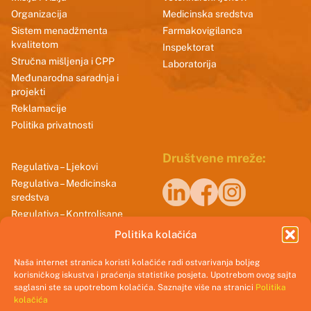
Organizacija
Medicinska sredstva
Sistem menadžmenta
Farmakovigilanca
kvalitetom
Inspektorat
Stručna mišljenja i CPP
Laboratorija
Međunarodna saradnja i
projekti
Reklamacije
Politika privatnosti
Društvene mreže:
Regulativa – Ljekovi
Regulativa – Medicinska
sredstva
Regulativa – Kontrolisane
Naši sertifikati
supstance
Politika kolačića
Smjernice dobrih praksi
Naša internet stranica koristi kolačiće radi ostvarivanja boljeg
korisničkog iskustva i praćenja statistike posjeta. Upotrebom ovog sajta
saglasni ste sa upotrebom kolačića. Saznajte više na stranici
Politika
kolačića