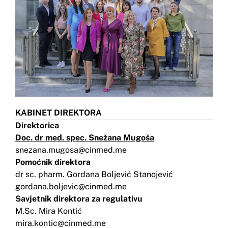
KABINET
DIREKTORA
Direktorica
Doc. dr med. spec. Snežana Mugoša
snezana.mugosa@cinmed.me
Pomoćnik direktora
dr sc. pharm. Gordana Boljević Stanojević
gordana.boljevic@cinmed.me
Savjetnik direktora za regulativu
M.Sc. Mira Kontić
mira.kontic@cinmed.me