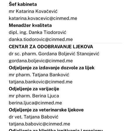
Šef kabineta
mr Katarina Kovačević
katarina.kovacevic@cinmed.me
Menadžer kvaliteta
dipl. ing. Danka Tiodorović
danka.tiodorovic@cinmed.me
CENTAR ZA ODOBRAVANJE LJEKOVA
dr sc. pharm. Gordana Boljević Stanojević
gordana.boljevic@cinmed.me
Odjeljenje za izdavanje dozvole za lijek
mr pharm. Tatjana Banković
tatjana.bankovic@cinmed.me
Odjeljenje za varijacije
mr pharm. Berina Ljuca
berina.ljuca@cinmed.me
Odjeljenje za veterinarske ljekove
dr vet. Tatjana Babović
tatjana.babovic@cinmed.me
Odjeljenja za klinička ispitivanja i procjenu