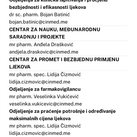
bezbjednosti i efikasnosti ljekova
dr sc. pharm. Bojan Batinić
bojan.batinic@cinmed.me
CENTAR ZA NAUKU, MEĐUNARODNU
SARADNJU I PROJEKTE
mr pharm. Anđela Drašković
andjela.draskovic@cinmed.me
CENTAR ZA PROMET I BEZBJEDNU PRIMJENU
LJEKOVA
mr pharm. spec. Lidija Čizmović
lidija.cizmovic@cinmed.me
Odjeljenje za farmakovigilancu
mr pharm. Veselinka Vukićević
veselinka.vukicevic@cinmed.me
Odjeljenje za praćenje potrošnje i određivanje
maksimalnih cijena ljekova
mr pharm. spec. Lidija Čizmović
lidija.cizmovic@cinmed.me