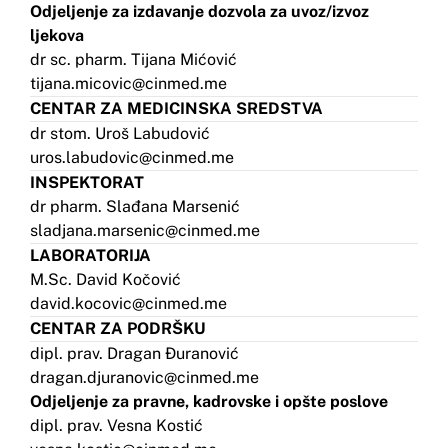
Odjeljenje za izdavanje dozvola za uvoz/izvoz
ljekova
dr sc. pharm. Tijana Mićović
tijana.micovic@cinmed.me
CENTAR ZA MEDICINSKA SREDSTVA
dr stom. Uroš Labudović
uros.labudovic@cinmed.me
INSPEKTORAT
dr pharm. Slađana Marsenić
sladjana.marsenic@cinmed.me
LABORATORIJA
M.Sc. David Kočović
david.kocovic@cinmed.me
CENTAR ZA PODRŠKU
dipl. prav. Dragan Đuranović
dragan.djuranovic@cinmed.me
Odjeljenje za pravne, kadrovske i opšte poslove
dipl. prav. Vesna Kostić