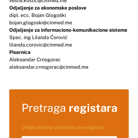
vesna.kostic@
cinmed.me
Odjeljenje za ekonomske poslove
dipl. ecc. Bojan Glogoški
bojan.glogoski@cinmed.me
Odjeljenje za informaciono-komunikacione sisteme
Spec. ing Lilanda Ćorović
lilanda.corovic@cinmed.me
Pisarnica
Aleksandar Crnogorac
aleksandar.crnogorac@cinmed.me
Pretraga
registara
Ovdje možete pretražiti sve registre