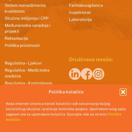
Sistem menadžmenta
Farmakovigilanca
kvalitetom
Inspektorat
Stručna mišljenja i CPP
Laboratorija
Međunarodna saradnja i
projekti
Reklamacije
Politika privatnosti
Društvene mreže:
Regulativa – Ljekovi
Regulativa – Medicinska
sredstva
Regulativa – Kontrolisane
Naši sertifikati
supstance
Politika kolačića
Smjernice dobrih praksi
Naša internet stranica koristi kolačiće radi ostvarivanja boljeg
korisničkog iskustva i praćenja statistike posjeta. Upotrebom ovog sajta
saglasni ste sa upotrebom kolačića. Saznajte više na stranici
Politika
kolačića