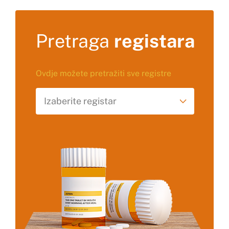
Pretraga
registara
Ovdje možete pretražiti sve registre