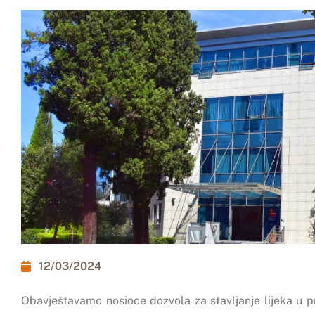
12/03/2024
Obavještavamo nosioce dozvola za stavljanje lijeka u 