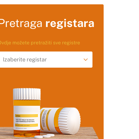
Pretraga
registara
Ovdje možete pretražiti sve registre