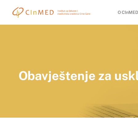
O CInMED
Obavještenje za usk