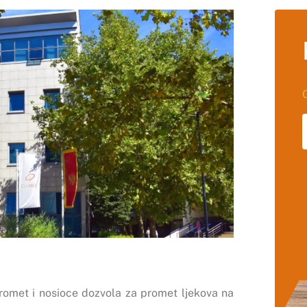
promet i nosioce dozvola za promet ljekova na