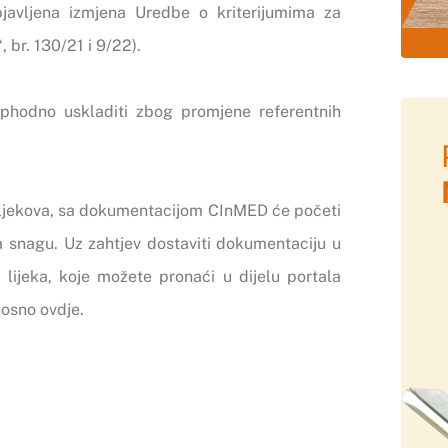
bjavljena izmjena
Uredbe o kriterijumima za
, br. 130/21 i 9/22).
phodno uskladiti zbog promjene referentnih
a ljekova, sa dokumentacijom CInMED će početi
 snagu. Uz zahtjev dostaviti dokumentaciju u
lijeka
, koje možete pronaći u dijelu portala
nosno
ovdje
.