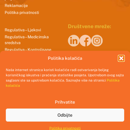
Reklamacije
Politika privatnosti
Društvene mreže:
Regulativa – Ljekovi
Regulativa – Medicinska
sredstva
Regulativa – Kontrolisane
Naši sertifikati
supstance
Politika kolačića
Smjernice dobrih praksi
Naša internet stranica koristi kolačiće radi ostvarivanja boljeg
korisničkog iskustva i praćenja statistike posjeta. Upotrebom ovog sajta
saglasni ste sa upotrebom kolačića. Saznajte više na stranici
Politika
kolačića
Prihvatite
@2025 CInMED.me || All rights reserved.
Odbijte
Crafted with
by
Web Falcon
Politika privatnosti