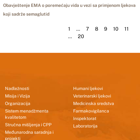
Obavještenje EMA o poremećaju vida u vezi sa primjenom ljekova
koji sadrže semaglutid
1
…
7
8
9
10
11
…
20
Nadležnosti
Humani ljekovi
Misija i Vizija
Veterinarski ljekovi
Organizacija
Medicinska sredstva
Sistem menadžmenta
Farmakovigilanca
kvalitetom
Inspektorat
Stručna mišljenja i CPP
Laboratorija
Međunarodna saradnja i
projekti